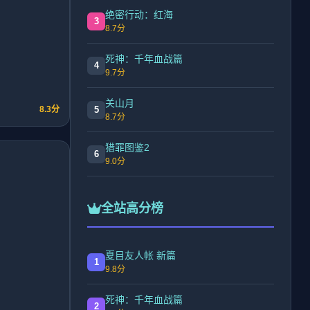
绝密行动：红海
3
8.7分
死神：千年血战篇
4
9.7分
关山月
5
8.3分
8.7分
猎罪图鉴2
6
9.0分
全站高分榜
夏目友人帐 新篇
1
9.8分
死神：千年血战篇
2