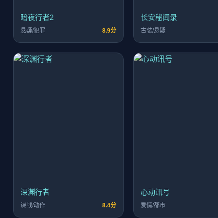
暗夜行者2
长安秘闻录
悬疑/犯罪
8.9分
古装/悬疑
深渊行者
心动讯号
谍战/动作
8.4分
爱情/都市