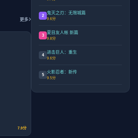
鬼灭之刃：无限城篇
2
9.6分
更多
夏目友人帐 新篇
3
9.8分
进击巨人：重生
4
9.6分
火影忍者：新传
5
9.5分
7.9分