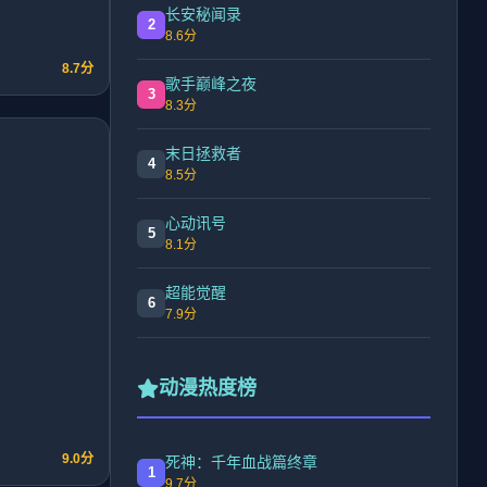
长安秘闻录
2
8.6分
8.7分
歌手巅峰之夜
3
8.3分
末日拯救者
4
8.5分
心动讯号
5
8.1分
超能觉醒
6
7.9分
动漫热度榜
9.0分
死神：千年血战篇终章
1
9.7分