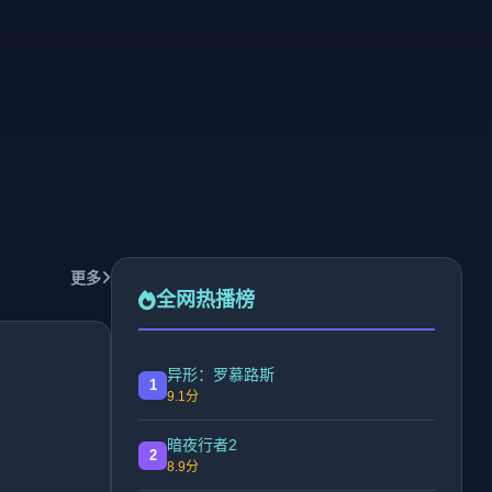
更多
全网热播榜
异形：罗慕路斯
1
9.1分
暗夜行者2
2
8.9分