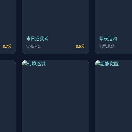
末日拯救者
暗夜追凶
8.7分
灾难/科幻
8.5分
犯罪/悬疑