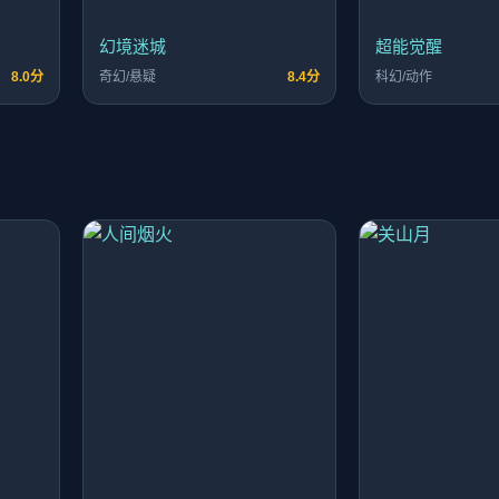
幻境迷城
超能觉醒
8.0分
奇幻/悬疑
8.4分
科幻/动作