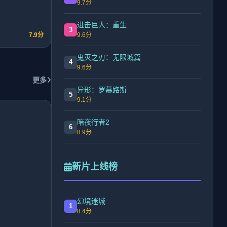
9.7分
进击巨人：重生
3
7.9分
9.6分
鬼灭之刃：无限城篇
4
9.6分
更多
异形：罗慕路斯
5
9.1分
暗夜行者2
6
8.9分
新片上线榜
幻境迷城
1
8.4分