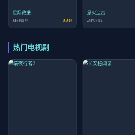
星际救援
怒火追击
科幻/冒险
8.8分
动作/犯罪
热门电视剧