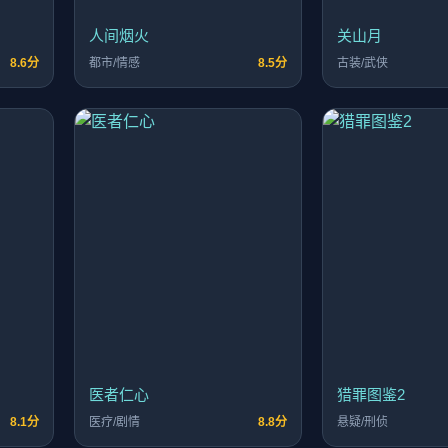
人间烟火
关山月
8.6分
都市/情感
8.5分
古装/武侠
医者仁心
猎罪图鉴2
8.1分
医疗/剧情
8.8分
悬疑/刑侦