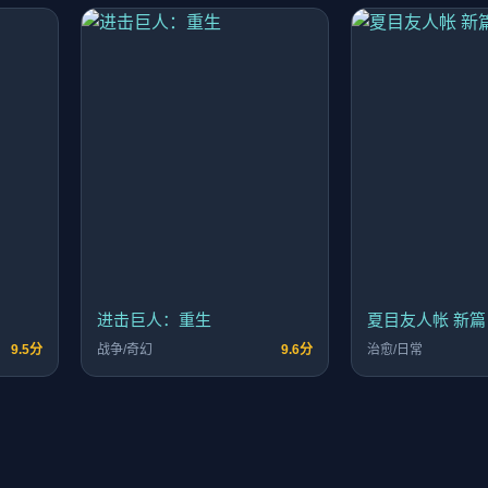
进击巨人：重生
夏目友人帐 新篇
9.5分
战争/奇幻
9.6分
治愈/日常