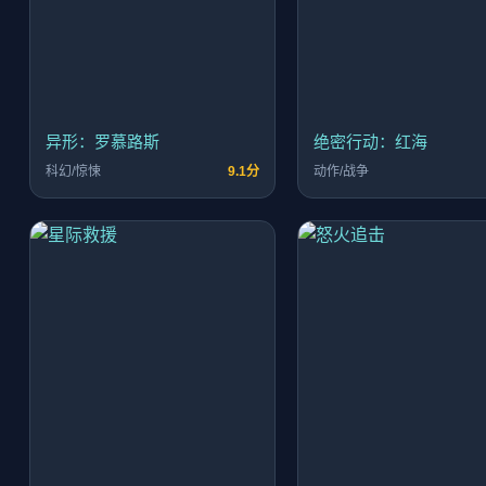
异形：罗慕路斯
绝密行动：红海
科幻/惊悚
9.1分
动作/战争